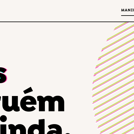
MANI
s
guém
inda.