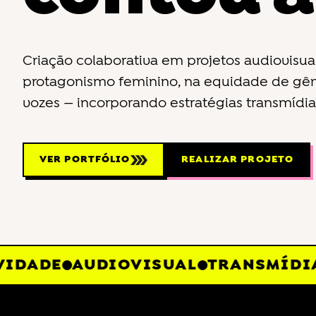
Criação colaborativa em projetos audiovisu
protagonismo feminino, na equidade de gên
vozes — incorporando estratégias transmídia
VER PORTFÓLIO
REALIZAR PROJETO
DADE
AUDIOVISUAL
TRANSMÍDIA